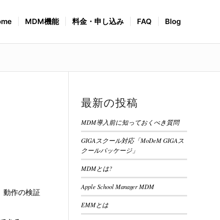
ome
MDM機能
料金・申し込み
FAQ
Blog
最新の投稿
MDM導入前に知っておくべき質問
GIGAスクール対応「MoDeM GIGAス
クールパッケージ」
MDMとは?
Apple School Manager MDM
、動作の検証
EMMとは