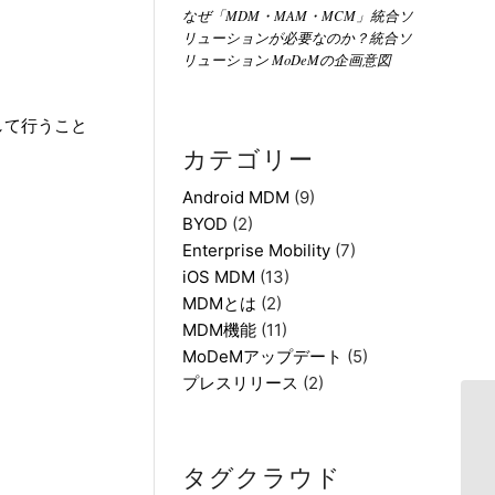
なぜ「MDM・MAM・MCM」統合ソ
リューションが必要なのか？統合ソ
リューション MoDeMの企画意図
介して行うこと
カテゴリー
Android MDM
(9)
BYOD
(2)
Enterprise Mobility
(7)
iOS MDM
(13)
MDMとは
(2)
MDM機能
(11)
MoDeMアップデート
(5)
プレスリリース
(2)
端
ロ
タグクラウド