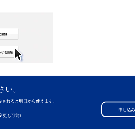
さい。
みされると明日から使えます。
申し込
変更も可能)