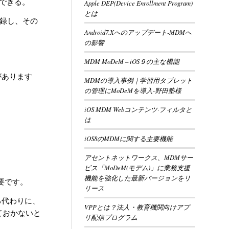
ができる。
Apple DEP(Device Enrollment Program)
とは
）に登録し、その
Android7.Xへのアップデート-MDMへ
の影響
MDM MoDeM – iOS９の主な機能
要があります
MDMの導入事例｜学習用タブレット
の管理にMoDeMを導入-野田塾様
iOS MDM Webコンテンツ·フィルタと
は
iOS8のMDMに関する主要機能
アセントネットワークス、MDMサー
ビス「MoDeM(モデム)」に業務支援
機能を強化した最新バージョンをリ
必要です。
リース
る代わりに、
VPPとは？法人・教育機関向けアプ
ておかないと
リ配信プログラム