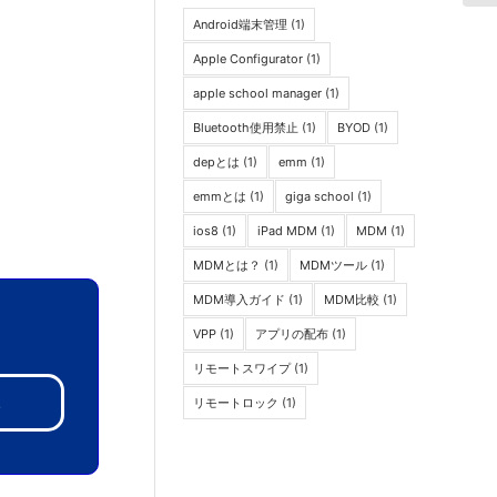
Android端末管理
(1)
Apple Configurator
(1)
apple school manager
(1)
Bluetooth使用禁止
(1)
BYOD
(1)
depとは
(1)
emm
(1)
emmとは
(1)
giga school
(1)
ios8
(1)
iPad MDM
(1)
MDM
(1)
MDMとは？
(1)
MDMツール
(1)
MDM導入ガイド
(1)
MDM比較
(1)
VPP
(1)
アプリの配布
(1)
リモートスワイプ
(1)
み
リモートロック
(1)