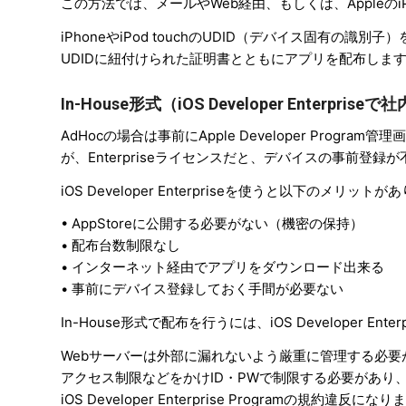
この方法では、メールやWeb経由、もしくは、Apple
iPhoneやiPod touchのUDID（デバイス固有の識別子）をAp
UDIDに紐付けられた証明書とともにアプリを配布しま
In-House形式（iOS Developer Enterpr
AdHocの場合は事前にApple Developer Program
が、Enterpriseライセンスだと、デバイスの事前
iOS Developer Enterpriseを使うと以下のメリット
• AppStoreに公開する必要がない（機密の保持）
• 配布台数制限なし
• インターネット経由でアプリをダウンロード出来る
• 事前にデバイス登録しておく手間が必要ない
In-House形式で配布を行うには、iOS Developer E
Webサーバーは外部に漏れないよう厳重に管理する必要が
アクセス制限などをかけID・PWで制限する必要があ
iOS Developer Enterprise Programの規約違反にな